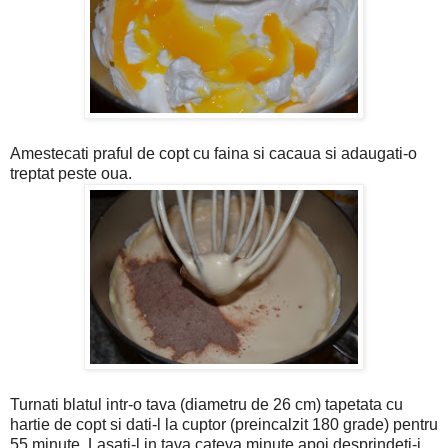
Amestecati praful de copt cu faina si cacaua si adaugati-o
treptat peste oua.
Turnati blatul intr-o tava (diametru de 26 cm) tapetata cu
hartie de copt si dati-l la cuptor (preincalzit 180 grade) pentru
55 minute. Lasati-l in tava cateva minute apoi desprindeti-i