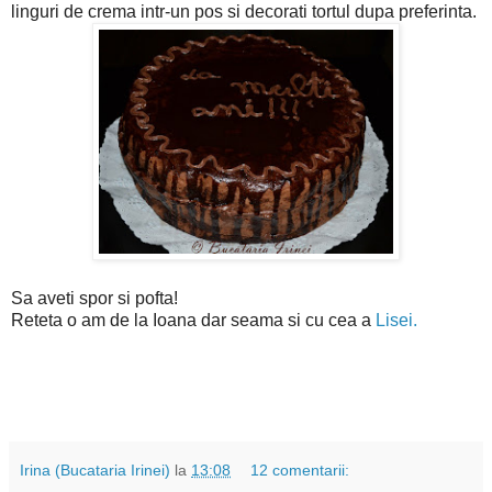
linguri de crema intr-un pos si decorati tortul dupa preferinta.
Sa aveti spor si pofta!
Reteta o am de la Ioana dar seama si cu cea a
Lisei.
Irina (Bucataria Irinei)
la
13:08
12 comentarii: