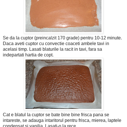
Se da la cuptor (preincalzit 170 grade) pentru 10-12 minute.
Daca aveti cuptor cu convectie coaceti ambele tavi in
acelasi timp. Lasati blaturile la racit in tavi, fara sa
indepartati hartia de copt.
Cat e blatul la cuptor se bate bine bine frisca pana se
intareste, se adauga intaritorul pentru frisca, mierea, laptele
condensat si vanilia. Lasati-o la rece.