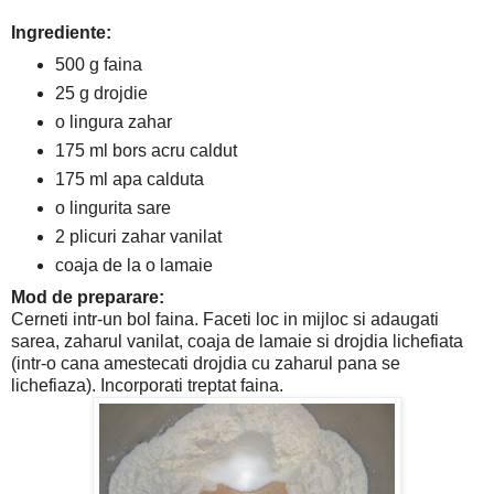
Ingrediente:
500 g faina
25 g drojdie
o lingura zahar
175 ml bors acru caldut
175 ml apa calduta
o lingurita sare
2 plicuri zahar vanilat
coaja de la o lamaie
Mod de preparare:
Cerneti intr-un bol faina. Faceti loc in mijloc si adaugati
sarea, zaharul vanilat, coaja de lamaie si drojdia lichefiata
(intr-o cana amestecati drojdia cu zaharul pana se
lichefiaza). Incorporati treptat faina.