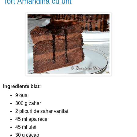
Tort Amandina cu unt
Ingrediente blat:
9 oua
300 g zahar
2 plicuri de zahar vanilat
45 ml apa rece
45 ml ulei
30 g cacao