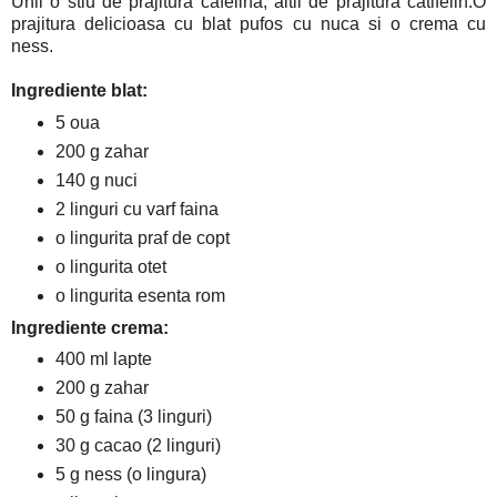
Unii o stiu de prajitura cafelina, altii de prajitura catifelin.O
prajitura delicioasa cu blat pufos cu nuca si o crema cu
ness.
Ingrediente blat:
5 oua
200 g zahar
140 g nuci
2 linguri cu varf faina
o lingurita praf de copt
o lingurita otet
o lingurita esenta rom
Ingrediente crema:
400 ml lapte
200 g zahar
50 g faina (3 linguri)
30 g cacao (2 linguri)
5 g ness (o lingura)