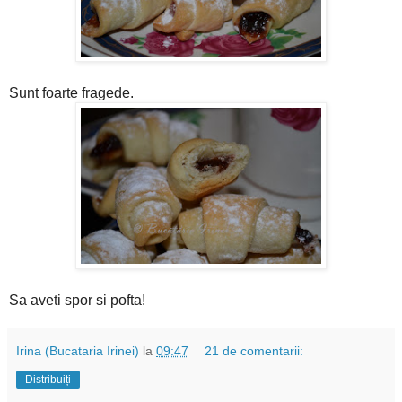
Sunt foarte fragede.
Sa aveti spor si pofta!
Irina (Bucataria Irinei)
la
09:47
21 de comentarii:
Distribuiți