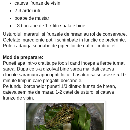
cateva frunze de visin
2-3 ardei iuti
boabe de mustar
13 borcane de 1.7 litri spalate bine
Usturoiul, mararul, si frunzele de hrean au rol de conservare.
Celelate ingrediente pot fi schimbate in functie de preferinte.
Puteti adauga si boabe de piper, foi de dafin, cimbru, etc.
Mod de preparare:
Puneti apa intr-o cratita pe foc si cand incepe a fierbe turnati
sarea. Dupa ce s-a dizolvat bine sarea mai dati cateva
clocote saramurii apoi opriti focul. Lasati-o sa se aseze 5-10
minute timp in care pregatiti borcanele.
Pe fundul borcanelor puneti 1/3 dintr-o frunza de hrean,
cateva seminte de marar, 1-2 catei de usturoi si cateva
frunze de visin.