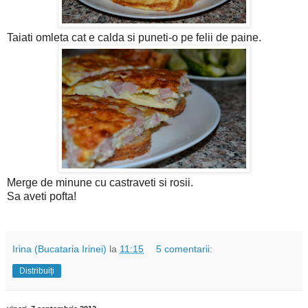
Taiati omleta cat e calda si puneti-o pe felii de paine.
Merge de minune cu castraveti si rosii.
Sa aveti pofta!
Irina (Bucataria Irinei)
la
11:15
5 comentarii:
Distribuiți