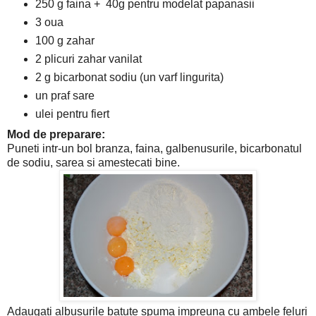
250 g faina + 40g pentru modelat papanasii
3 oua
100 g zahar
2 plicuri zahar vanilat
2 g bicarbonat sodiu (un varf lingurita)
un praf sare
ulei pentru fiert
Mod de preparare:
Puneti intr-un bol branza, faina, galbenusurile, bicarbonatul
de sodiu, sarea si amestecati bine.
Adaugati albusurile batute spuma impreuna cu ambele feluri