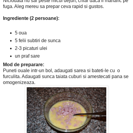
Niciodata nu sar peste micul dejun, chiar daca il mananc pe
fuga. Aleg mereu sa prepar ceva rapid si gustos.
Ingrediente (2 persoane):
5 oua
5 felii subtiri de sunca
2-3 picaturi ulei
un praf sare
Mod de preparare:
Puneti ouale intr-un bol, adaugati sarea si bateti-le cu o
furculita. Adaugati sunca taiata cuburi si amestecati pana se
omogenizeaza.