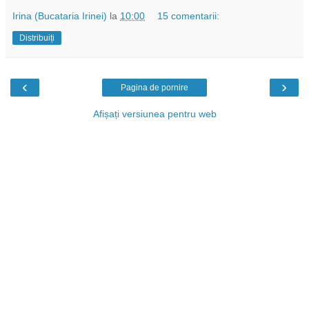
Irina (Bucataria Irinei)
la
10:00
15 comentarii:
Distribuiți
‹
›
Pagina de pornire
Afișați versiunea pentru web