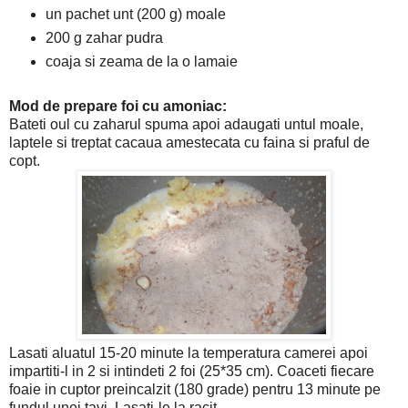
un pachet unt (200 g) moale
200 g zahar pudra
coaja si zeama de la o lamaie
Mod de prepare foi cu amoniac:
Bateti oul cu zaharul spuma apoi adaugati untul moale,
laptele si treptat cacaua amestecata cu faina si praful de
copt.
Lasati aluatul 15-20 minute la temperatura camerei apoi
impartiti-l in 2 si intindeti 2 foi (25*35 cm). Coaceti fiecare
foaie in cuptor preincalzit (180 grade) pentru 13 minute pe
fundul unei tavi. Lasati-le la racit.