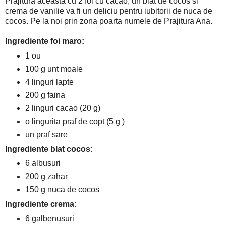
Prajitura aceasta cu 2 foi cu cacao, un blat de cocos si
crema de vanilie va fi un deliciu pentru iubitorii de nuca de
cocos. Pe la noi prin zona poarta numele de Prajitura Ana.
Ingrediente foi maro:
1 ou
100 g unt moale
4 linguri lapte
200 g faina
2 linguri cacao (20 g)
o lingurita praf de copt (5 g )
un praf sare
Ingrediente blat cocos:
6 albusuri
200 g zahar
150 g nuca de cocos
Ingrediente crema:
6 galbenusuri