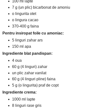
100 ml lapte
7 g (un plic) bicarbonat de amoniu
o lingurita otet
o lingura cacao
370-400 g faina
Pentru insiropat foile cu amoniac:
5 linguri zahar ars
150 ml apa
Ingrediente blat pandispan:
4 oua
60 g (4 linguri) zahar
un plic zahar vanilat
60 g (4 linguri pline) faina
5 g (o lingurita) praf de copt
Ingrediente crema:
1000 ml lapte
8 linguri rase gris