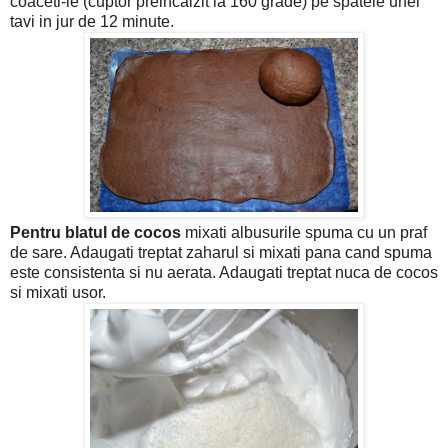
coaceti-le (cuptor preincalzit la 160 grade) pe spatele unei
tavi in jur de 12 minute.
Pentru blatul de cocos
mixati albusurile spuma cu un praf
de sare. Adaugati treptat zaharul si mixati pana cand spuma
este consistenta si nu aerata. Adaugati treptat nuca de cocos
si mixati usor.