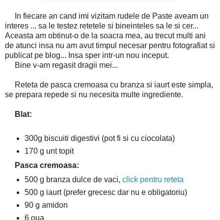
In fiecare an cand imi vizitam rudele de Paste aveam un
interes ... sa le testez retetele si bineinteles sa le si cer...
Aceasta am obtinut-o de la soacra mea, au trecut multi ani
de atunci insa nu am avut timpul necesar pentru fotografiat si
publicat pe blog... Insa sper intr-un nou inceput.
Bine v-am regasit dragii mei...
Reteta de pasca cremoasa cu branza si iaurt este simpla,
se prepara repede si nu necesita multe ingrediente.
Blat:
300g biscuiti digestivi (pot fi si cu ciocolata)
170 g unt topit
Pasca cremoasa:
500 g branza dulce de vaci,
click pentru reteta
500 g iaurt (prefer grecesc dar nu e obligatoriu)
90 g amidon
6 oua