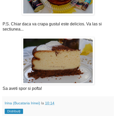
P.S. Chiar daca va crapa gustul este delicios. Va las si
sectiunea...
Sa aveti spor si pofta!
Irina (Bucataria Irinei)
la
10:14
Distribuiți