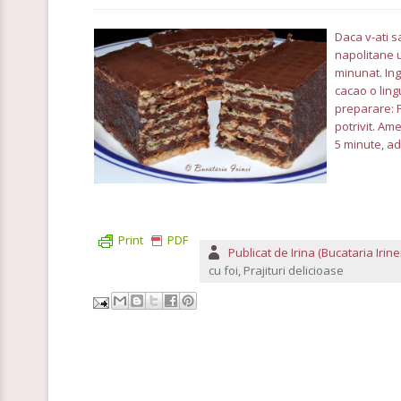
Daca v-ati s
napolitane u
minunat. Ing
cacao o ling
preparare: P
potrivit. Am
5 minute, ad
Print
PDF
Publicat de
Irina (Bucataria Irinei
cu foi
,
Prajituri delicioase