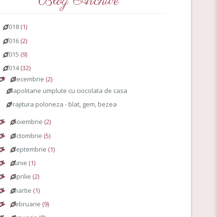
Blog Archive
2018
(1)
►
2016
(2)
►
2015
(9)
►
2014
(32)
▼
decembrie
(2)
▼
Napolitane umplute cu ciocolata de casa
Prajitura poloneza - blat, gem, bezea
noiembrie
(2)
►
octombrie
(5)
►
septembrie
(1)
►
iunie
(1)
►
aprilie
(2)
►
martie
(1)
►
februarie
(9)
►