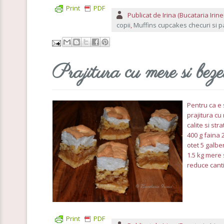
Print
PDF
Publicat de
Irina (Bucataria Irinei
copii
,
Muffins cupcakes checuri si 
Prajitura cu mere si bez
Pentru ca e 
prajitura cu
calite si st
400 g faina 
otet 5 galbe
1.5 kg mere 
reduce cantit
Print
PDF