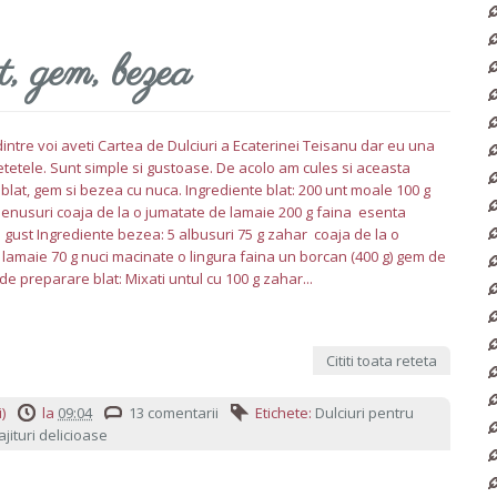
t, gem, bezea
 dintre voi aveti Cartea de Dulciuri a Ecaterinei Teisanu dar eu una
tetele. Sunt simple si gustoase. De acolo am cules si aceasta
u blat, gem si bezea cu nuca. Ingrediente blat: 200 unt moale 100 g
benusuri coaja de la o jumatate de lamaie 200 g faina esenta
 gust Ingrediente bezea: 5 albusuri 75 g zahar coaja de la o
lamaie 70 g nuci macinate o lingura faina un borcan (400 g) gem de
 preparare blat: Mixati untul cu 100 g zahar...
Cititi toata reteta
)
la
09:04
13 comentarii
Etichete:
Dulciuri pentru
ajituri delicioase