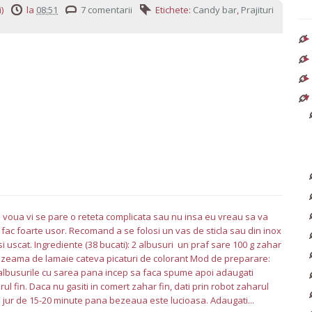
)
la
08:51
7 comentarii
Etichete:
Candy bar
,
Prajituri
 voua vi se pare o reteta complicata sau nu insa eu vreau sa va
 fac foarte usor. Recomand a se folosi un vas de sticla sau din inox
si uscat. Ingrediente (38 bucati): 2 albusuri un praf sare 100 g zahar
a zeama de lamaie cateva picaturi de colorant Mod de preparare:
 albusurile cu sarea pana incep sa faca spume apoi adaugati
rul fin. Daca nu gasiti in comert zahar fin, dati prin robot zaharul
in jur de 15-20 minute pana bezeaua este lucioasa. Adaugati...