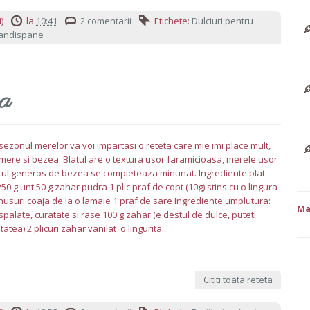
)
la
10:41
2 comentarii
Etichete:
Dulciuri pentru
pandispane
ea
sezonul merelor va voi impartasi o reteta care mie imi place mult,
 mere si bezea. Blatul are o textura usor faramicioasa, merele usor
ratul generos de bezea se completeaza minunat. Ingrediente blat:
250 g unt 50 g zahar pudra 1 plic praf de copt (10g) stins cu o lingura
nusuri coaja de la o lamaie 1 praf de sare Ingrediente umplutura:
Ma
spalate, curatate si rase 100 g zahar (e destul de dulce, puteti
atea) 2 plicuri zahar vanilat o lingurita...
Cititi toata reteta