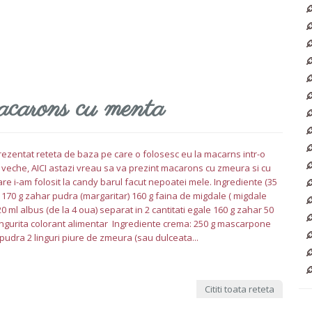
acarons cu menta
ezentat reteta de baza pe care o folosesc eu la macarns intr-o
 veche, AICI astazi vreau sa va prezint macarons cu zmeura si cu
re i-am folosit la candy barul facut nepoatei mele. Ingrediente (35
): 170 g zahar pudra (margaritar) 160 g faina de migdale ( migdale
0 ml albus (de la 4 oua) separat in 2 cantitati egale 160 g zahar 50
lingurita colorant alimentar Ingrediente crema: 250 g mascarpone
pudra 2 linguri piure de zmeura (sau dulceata...
Cititi toata reteta