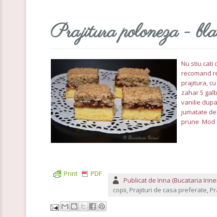
Prajitura poloneza - bla
Nu stiu cati
recomand re
prajitura, c
zahar 5 gal
vanilie dupa
jumatate de 
prune Mod de
Print
PDF
Publicat de
Irina (Bucataria Irinei
copii
,
Prajituri de casa preferate
,
Pr