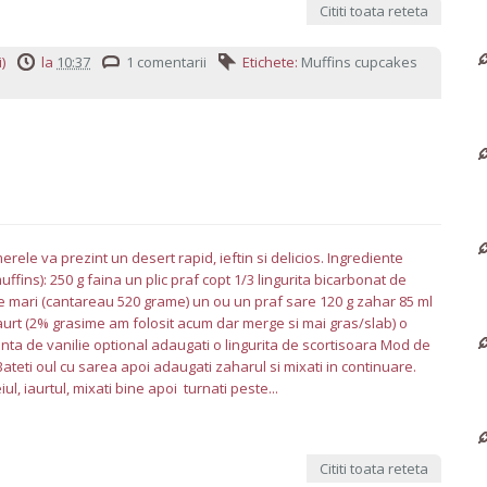
Cititi toata reteta
)
la
10:37
1 comentarii
Etichete:
Muffins cupcakes
merele va prezint un desert rapid, ieftin si delicios. Ingrediente
uffins): 250 g faina un plic praf copt 1/3 lingurita bicarbonat de
e mari (cantareau 520 grame) un ou un praf sare 120 g zahar 85 ml
iaurt (2% grasime am folosit acum dar merge si mai gras/slab) o
enta de vanilie optional adaugati o lingurita de scortisoara Mod de
ateti oul cu sarea apoi adaugati zaharul si mixati in continuare.
ul, iaurtul, mixati bine apoi turnati peste...
Cititi toata reteta