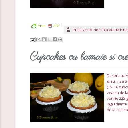
Print
PDF
Publicat de
Irina (Bucataria Irinei
Cupcakes cu lamaie si c
Despre acest
greu, insa t
(15- 16 cupc
zeama de la 
vanilie 225 
Ingrediente 
de la o lama