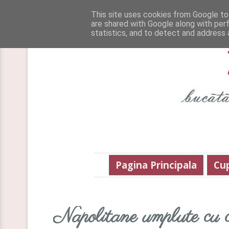
This site uses cookies from Google to 
are shared with Google along with per
statistics, and to detect and address 
Pagina Principala
Cu
Napolitane umplute cu c