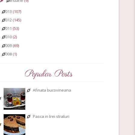
ianuarie
(9)
►
2013
(107)
►
2012
(145)
►
2011
(53)
►
2010
(2)
►
2009
(69)
►
2008
(1)
►
Popular Posts
Afinata bucovineana
Pasca in trei straturi