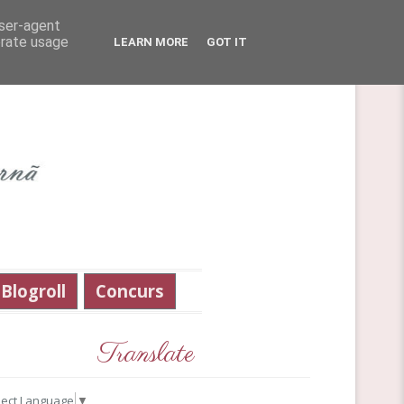
user-agent
erate usage
LEARN MORE
GOT IT
Blogroll
Concurs
Translate
lect Language
▼