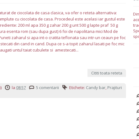
aturat de ciocolata de casa clasica, va ofer o reteta alternativa:
Din
mplute cu ciocolata de casa. Procedeul este acelasi iar gustul este
ace
rediente: 200 ml apa 350 g zahar 200 g unt 500 g lapte praf 50 g
tra
Spe
ura esenta rom (sau dupa gust) 6 foi de napolitana mici Mod de
spo
uneti zaharul si apa int-o cratita teflonata sau intr-un ceaun pe foc
estecati din cand in cand. Dupa ce s-a topit zaharul lasati pe foc mic
augati untul taiat cubulete si amestecati...
Cititi toata reteta
)
la
08:57
5 comentarii
Etichete:
Candy bar
,
Prajituri