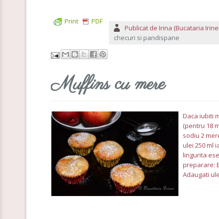
Print
PDF
Publicat de
Irina (Bucataria Irinei
checuri si pandispane
Muffins cu mere
Daca iubiti 
(pentru 18 m
sodiu 2 mer
ulei 250 ml 
lingurita es
preparare: B
Adaugati ulei