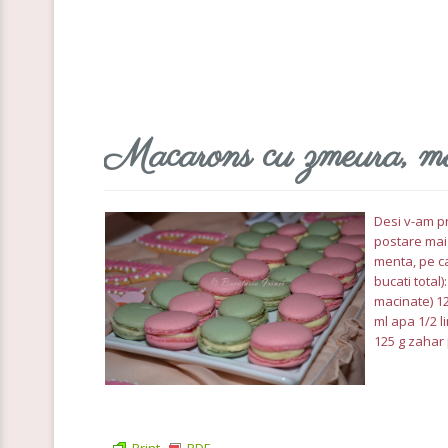
Macarons cu zmeura, m
Desi v-am pr
postare mai
menta, pe ca
bucati total
macinate) 12
ml apa 1/2 
125 g zahar 
Print
PDF