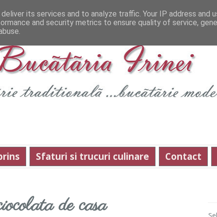
deliver its services and to analyze traffic. Your IP address and 
formance and security metrics to ensure quality of service, gen
abuse.
prins
Sfaturi si trucuri culinare
Contact
iocolata de casa
Se