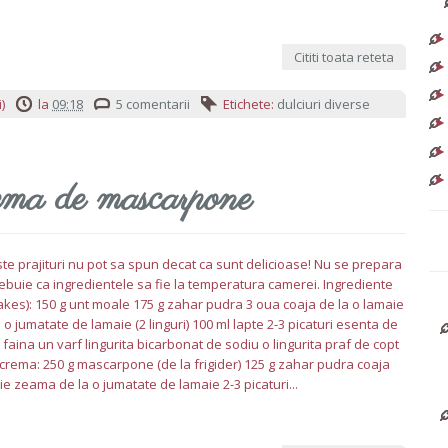
Cititi toata reteta
)
la
09:18
5 comentarii
Etichete:
dulciuri diverse
rema de mascarpone
e prajituri nu pot sa spun decat ca sunt delicioase! Nu se prepara
rebuie ca ingredientele sa fie la temperatura camerei. Ingrediente
akes): 150 g unt moale 175 g zahar pudra 3 oua coaja de la o lamaie
o jumatate de lamaie (2 linguri) 100 ml lapte 2-3 picaturi esenta de
g faina un varf lingurita bicarbonat de sodiu o lingurita praf de copt
crema: 250 g mascarpone (de la frigider) 125 g zahar pudra coaja
ie zeama de la o jumatate de lamaie 2-3 picaturi...