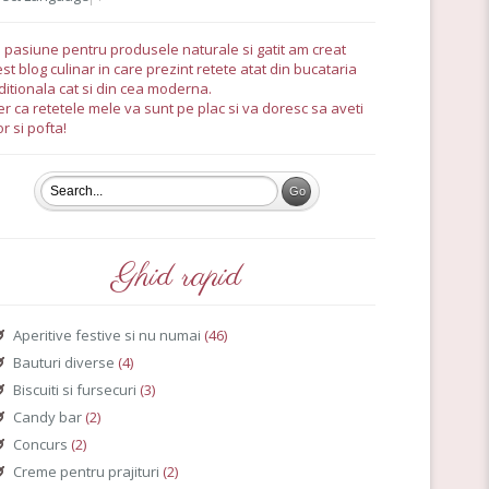
 pasiune pentru produsele naturale si gatit am creat
st blog culinar in care prezint retete atat din bucataria
ditionala cat si din cea moderna.
r ca retetele mele va sunt pe plac si va doresc sa aveti
r si pofta!
Ghid rapid
Aperitive festive si nu numai
(46)
Bauturi diverse
(4)
Biscuiti si fursecuri
(3)
Candy bar
(2)
Concurs
(2)
Creme pentru prajituri
(2)