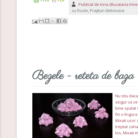
Publicat de
Irina (Bucataria Irinei
cu fructe
,
Prajituri delicioase
Bezele - reteta de baza
Nu stiu daca
asigur ca se
bine spalat 
fin o lingur
Mixati usor
treptat zaha
tos, Mixati 