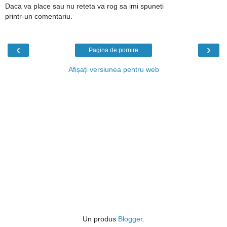
Daca va place sau nu reteta va rog sa imi spuneti
printr-un comentariu.
‹
›
Pagina de pornire
Afișați versiunea pentru web
Un produs
Blogger
.