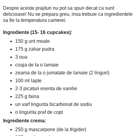
Despre aceste prajituri nu pot sa spun decat ca sunt
delicioase! Nu se prepara greu, insa trebuie ca ingredientele
sa fie la temperatura camerei.
Ingrediente (15- 16 cupcakes):
150 g unt moale
175 g zahar pudra
3 oua
coaja de la o lamaie
zeama de la o jumatate de lamaie (2 linguri)
100 ml lapte
2-3 picaturi esenta de vanilie
225 g faina
un varf lingurita bicarbonat de sodiu
o lingurita praf de copt
Ingrediente crema:
250 g mascarpone (de la frigider)