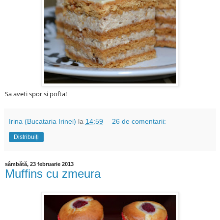
Sa aveti spor si pofta!
Irina (Bucataria Irinei)
la
14:59
26 de comentarii:
Distribuiți
sâmbătă, 23 februarie 2013
Muffins cu zmeura