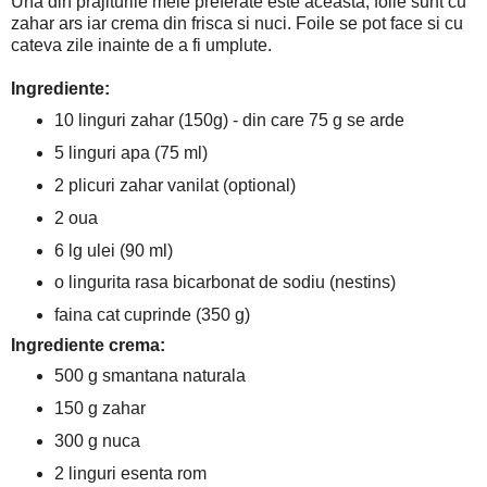
Una din prajiturile mele preferate este aceasta, foile sunt cu
zahar ars iar crema din frisca si nuci. Foile se pot face si cu
cateva zile inainte de a fi umplute.
Ingrediente:
10 linguri zahar (150g) - din care 75 g se arde
5 linguri apa (75 ml)
2 plicuri zahar vanilat (optional)
2 oua
6 lg ulei (90 ml)
o lingurita rasa bicarbonat de sodiu (nestins)
faina cat cuprinde (350 g)
Ingrediente crema:
500 g smantana naturala
150 g zahar
300 g nuca
2 linguri esenta rom