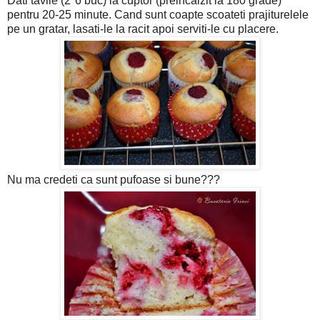
Dati tavile (2*6 buc) la cuptor (preincalzit la 180 grade)
pentru 20-25 minute. Cand sunt coapte scoateti prajiturelele
pe un gratar, lasati-le la racit apoi serviti-le cu placere.
Nu ma credeti ca sunt pufoase si bune???