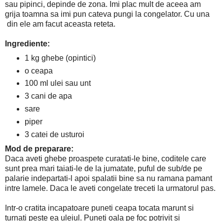
sau pipinci, depinde de zona. Imi plac mult de aceea am
grija toamna sa imi pun cateva pungi la congelator. Cu una
din ele am facut aceasta reteta.
Ingrediente:
1 kg ghebe (opintici)
o ceapa
100 ml ulei sau unt
3 cani de apa
sare
piper
3 catei de usturoi
Mod de preparare:
Daca aveti ghebe proaspete curatati-le bine, coditele care
sunt prea mari taiati-le de la jumatate, puful de sub/de pe
palarie indepartati-l apoi spalatii bine sa nu ramana pamant
intre lamele. Daca le aveti congelate treceti la urmatorul pas.
Intr-o cratita incapatoare puneti ceapa tocata marunt si
turnati peste ea uleiul. Puneti oala pe foc potrivit si