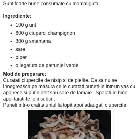
Sunt foarte bune consumate cu mamaliguta.
Ingrediente:
100 g unt
600 g ciuperci champignon
300 g smantana
sare
piper
o legatura de patrunjel verde
Mod de preparare:
Curatati ciupercile de nisip si de pielite. Ca sa nu se
innegreasca pe masura ce le curatati puneti-le intr-un vas cu
apa rece si putin otet sau sare de lamaie. Spalati-le bine
apoi taiati-le felii subtiri.
Puneti intr-o cratita untul la topit apoi adaugati ciupercile.