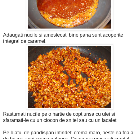
Adaugati nucile si amestecati bine pana sunt acoperite
integral de caramel.
Rasturnati nucile pe o hartie de copt unsa cu ulei si
sfaramati-le cu un ciocon de snitel sau cu un facalet.
Pe blatul de pandispan intindeti crema maro, peste ea foaia
de bezea apoi crema galbena. Deasupra presarati crantul.