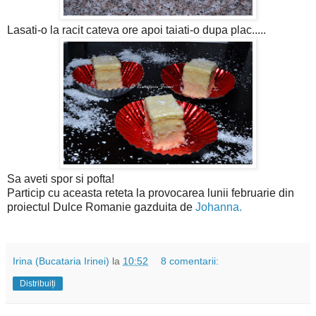
Lasati-o la racit cateva ore apoi taiati-o dupa plac.....
Sa aveti spor si pofta!
Particip cu aceasta reteta la provocarea lunii februarie din
proiectul Dulce Romanie gazduita de
Johanna.
Irina (Bucataria Irinei)
la
10:52
8 comentarii:
Distribuiți