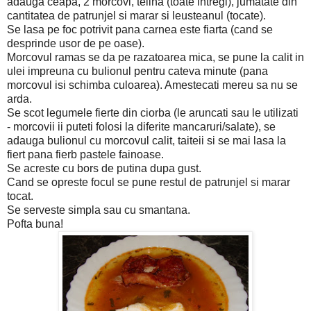
adauga ceapa, 2 morcovi, telina (toate intregi), jumatate din
cantitatea de patrunjel si marar si leusteanul (tocate).
Se lasa pe foc potrivit pana carnea este fiarta (cand se
desprinde usor de pe oase).
Morcovul ramas se da pe razatoarea mica, se pune la calit in
ulei impreuna cu bulionul pentru cateva minute (pana
morcovul isi schimba culoarea). Amestecati mereu sa nu se
arda.
Se scot legumele fierte din ciorba (le aruncati sau le utilizati
- morcovii ii puteti folosi la diferite mancaruri/salate), se
adauga bulionul cu morcovul calit, taiteii si se mai lasa la
fiert pana fierb pastele fainoase.
Se acreste cu bors de putina dupa gust.
Cand se opreste focul se pune restul de patrunjel si marar
tocat.
Se serveste simpla sau cu smantana.
Pofta buna!