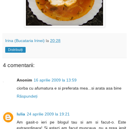
Irina (Bucataria Irinei)
la
20:28
Distribuiți
4 comentarii:
Anonim
16 aprilie 2009 la 13:59
ciorba cu afumatura e si preferata mea...si arata asa bine
Răspundeți
Iulia
24 aprilie 2009 la 19:21
Am gasit-o ieri pe blogul tau si am si facut-o. Este
extraordinara! Si astazi am facut muscaua, nu a prea iesit