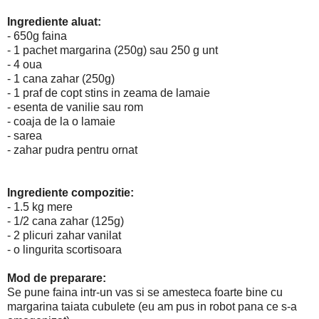
Ingrediente aluat:
- 650g faina
- 1 pachet margarina (250g) sau 250 g unt
- 4 oua
- 1 cana zahar (250g)
- 1 praf de copt stins in zeama de lamaie
- esenta de vanilie sau rom
- coaja de la o lamaie
- sarea
- zahar pudra pentru ornat
Ingrediente compozitie:
- 1.5 kg mere
- 1/2 cana zahar (125g)
- 2 plicuri zahar vanilat
- o lingurita scortisoara
Mod de preparare:
Se pune faina intr-un vas si se amesteca foarte bine cu
margarina taiata cubulete (eu am pus in robot pana ce s-a