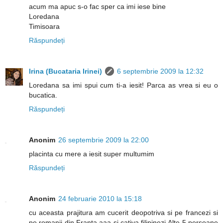
acum ma apuc s-o fac sper ca imi iese bine
Loredana
Timisoara
Răspundeți
Irina (Bucataria Irinei)
6 septembrie 2009 la 12:32
Loredana sa imi spui cum ti-a iesit! Parca as vrea si eu o
bucatica.
Răspundeți
Anonim
26 septembrie 2009 la 22:00
placinta cu mere a iesit super multumim
Răspundeți
Anonim
24 februarie 2010 la 15:18
cu aceasta prajitura am cucerit deopotriva si pe francezi si
pe romanii din Franta,aaa si cativa filipinezi.Alte 5 persoane