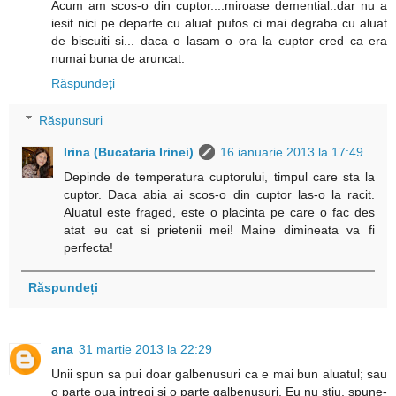
Acum am scos-o din cuptor....miroase demential..dar nu a
iesit nici pe departe cu aluat pufos ci mai degraba cu aluat
de biscuiti si... daca o lasam o ora la cuptor cred ca era
numai buna de aruncat.
Răspundeți
Răspunsuri
Irina (Bucataria Irinei)
16 ianuarie 2013 la 17:49
Depinde de temperatura cuptorului, timpul care sta la
cuptor. Daca abia ai scos-o din cuptor las-o la racit.
Aluatul este fraged, este o placinta pe care o fac des
atat eu cat si prietenii mei! Maine dimineata va fi
perfecta!
Răspundeți
ana
31 martie 2013 la 22:29
Unii spun sa pui doar galbenusuri ca e mai bun aluatul; sau
o parte oua intregi si o parte galbenusuri. Eu nu stiu, spune-