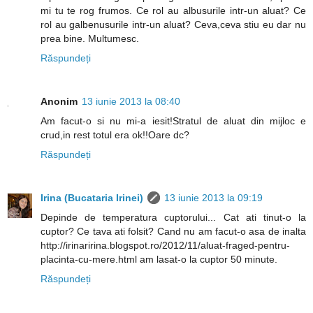
mi tu te rog frumos. Ce rol au albusurile intr-un aluat? Ce
rol au galbenusurile intr-un aluat? Ceva,ceva stiu eu dar nu
prea bine. Multumesc.
Răspundeți
Anonim
13 iunie 2013 la 08:40
Am facut-o si nu mi-a iesit!Stratul de aluat din mijloc e
crud,in rest totul era ok!!Oare dc?
Răspundeți
Irina (Bucataria Irinei)
13 iunie 2013 la 09:19
Depinde de temperatura cuptorului... Cat ati tinut-o la
cuptor? Ce tava ati folsit? Cand nu am facut-o asa de inalta
http://irinaririna.blogspot.ro/2012/11/aluat-fraged-pentru-
placinta-cu-mere.html am lasat-o la cuptor 50 minute.
Răspundeți