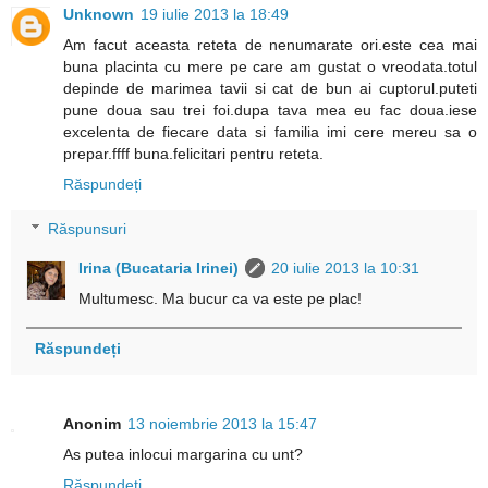
Unknown
19 iulie 2013 la 18:49
Am facut aceasta reteta de nenumarate ori.este cea mai
buna placinta cu mere pe care am gustat o vreodata.totul
depinde de marimea tavii si cat de bun ai cuptorul.puteti
pune doua sau trei foi.dupa tava mea eu fac doua.iese
excelenta de fiecare data si familia imi cere mereu sa o
prepar.ffff buna.felicitari pentru reteta.
Răspundeți
Răspunsuri
Irina (Bucataria Irinei)
20 iulie 2013 la 10:31
Multumesc. Ma bucur ca va este pe plac!
Răspundeți
Anonim
13 noiembrie 2013 la 15:47
As putea inlocui margarina cu unt?
Răspundeți