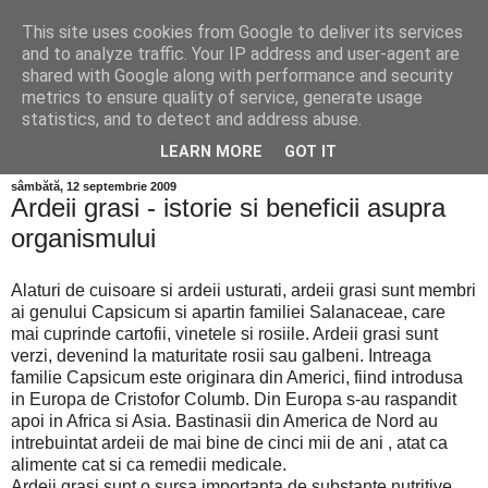
This site uses cookies from Google to deliver its services
and to analyze traffic. Your IP address and user-agent are
shared with Google along with performance and security
metrics to ensure quality of service, generate usage
statistics, and to detect and address abuse.
LEARN MORE
GOT IT
sâmbătă, 12 septembrie 2009
Ardeii grasi - istorie si beneficii asupra
organismului
Alaturi de cuisoare si ardeii usturati, ardeii grasi sunt membri
ai genului Capsicum si apartin familiei Salanaceae, care
mai cuprinde cartofii, vinetele si rosiile. Ardeii grasi sunt
verzi, devenind la maturitate rosii sau galbeni. Intreaga
familie Capsicum este originara din Americi, fiind introdusa
in Europa de Cristofor Columb. Din Europa s-au raspandit
apoi in Africa si Asia. Bastinasii din America de Nord au
intrebuintat ardeii de mai bine de cinci mii de ani , atat ca
alimente cat si ca remedii medicale.
Ardeii grasi sunt o sursa importanta de substante nutritive