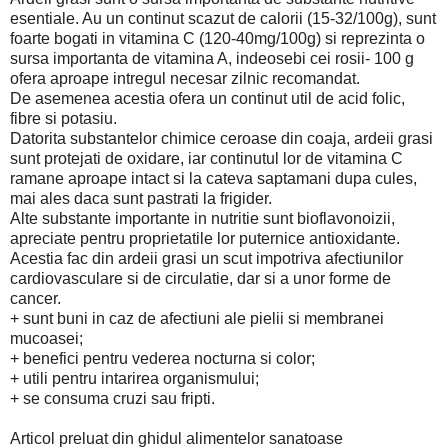
esentiale. Au un continut scazut de calorii (15-32/100g), sunt
foarte bogati in vitamina C (120-40mg/100g) si reprezinta o
sursa importanta de vitamina A, indeosebi cei rosii- 100 g
ofera aproape intregul necesar zilnic recomandat.
De asemenea acestia ofera un continut util de acid folic,
fibre si potasiu.
Datorita substantelor chimice ceroase din coaja, ardeii grasi
sunt protejati de oxidare, iar continutul lor de vitamina C
ramane aproape intact si la cateva saptamani dupa cules,
mai ales daca sunt pastrati la frigider.
Alte substante importante in nutritie sunt bioflavonoizii,
apreciate pentru proprietatile lor puternice antioxidante.
Acestia fac din ardeii grasi un scut impotriva afectiunilor
cardiovasculare si de circulatie, dar si a unor forme de
cancer.
+ sunt buni in caz de afectiuni ale pielii si membranei
mucoasei;
+ benefici pentru vederea nocturna si color;
+ utili pentru intarirea organismului;
+ se consuma cruzi sau fripti.
Articol preluat din ghidul alimentelor sanatoase