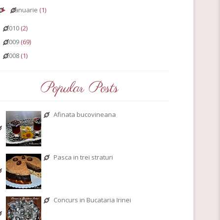
ianuarie
(1)
►
2010
(2)
►
2009
(69)
►
2008
(1)
►
Popular Posts
Afinata bucovineana
Pasca in trei straturi
Concurs in Bucataria Irinei