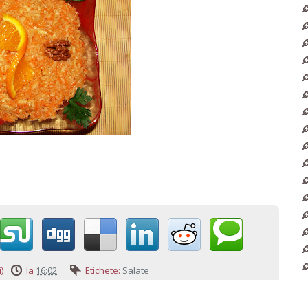
)
la
16:02
Etichete:
Salate