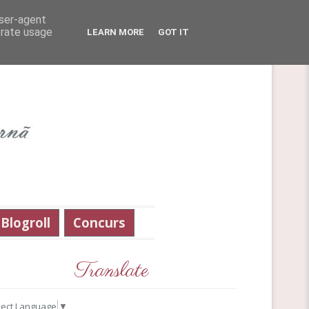
user-agent
erate usage
LEARN MORE
GOT IT
Blogroll
Concurs
Translate
lect Language
▼