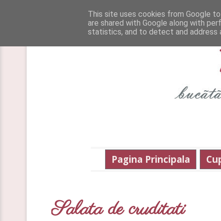
This site uses cookies from Google to 
are shared with Google along with per
statistics, and to detect and address 
Pagina Principala
Cu
Salata de cruditati