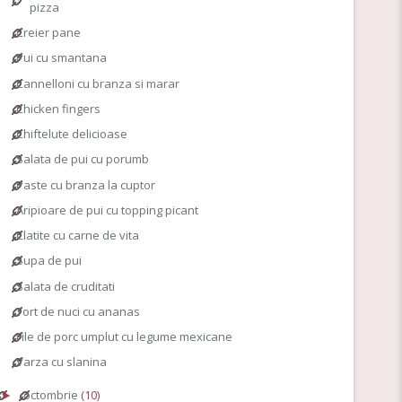
pizza
Creier pane
Pui cu smantana
Cannelloni cu branza si marar
Chicken fingers
Chiftelute delicioase
Salata de pui cu porumb
Paste cu branza la cuptor
Aripioare de pui cu topping picant
Clatite cu carne de vita
Supa de pui
Salata de cruditati
Tort de nuci cu ananas
File de porc umplut cu legume mexicane
Varza cu slanina
octombrie
(10)
►