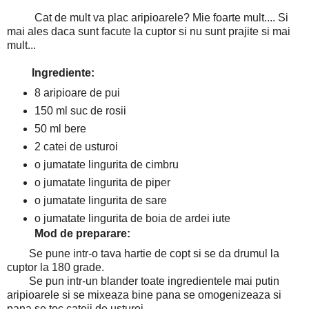
Cat de mult va plac aripioarele? Mie foarte mult.... Si
mai ales daca sunt facute la cuptor si nu sunt prajite si mai
mult...
Ingrediente:
8 aripioare de pui
150 ml suc de rosii
50 ml bere
2 catei de usturoi
o jumatate lingurita de cimbru
o jumatate lingurita de piper
o jumatate lingurita de sare
o jumatate lingurita de boia de ardei iute
Mod de preparare:
Se pune intr-o tava hartie de copt si se da drumul la
cuptor la 180 grade.
Se pun intr-un blander toate ingredientele mai putin
aripioarele si se mixeaza bine pana se omogenizeaza si
pana se toc cateii de usturoi.