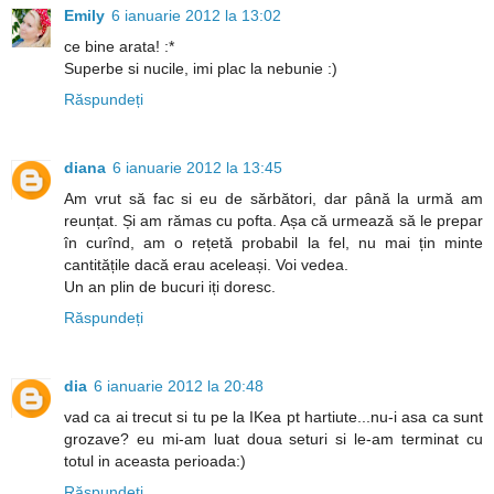
Emily
6 ianuarie 2012 la 13:02
ce bine arata! :*
Superbe si nucile, imi plac la nebunie :)
Răspundeți
diana
6 ianuarie 2012 la 13:45
Am vrut să fac si eu de sărbători, dar până la urmă am
reunțat. Și am rămas cu pofta. Așa că urmează să le prepar
în curînd, am o rețetă probabil la fel, nu mai țin minte
cantitățile dacă erau aceleași. Voi vedea.
Un an plin de bucuri iți doresc.
Răspundeți
dia
6 ianuarie 2012 la 20:48
vad ca ai trecut si tu pe la IKea pt hartiute...nu-i asa ca sunt
grozave? eu mi-am luat doua seturi si le-am terminat cu
totul in aceasta perioada:)
Răspundeți