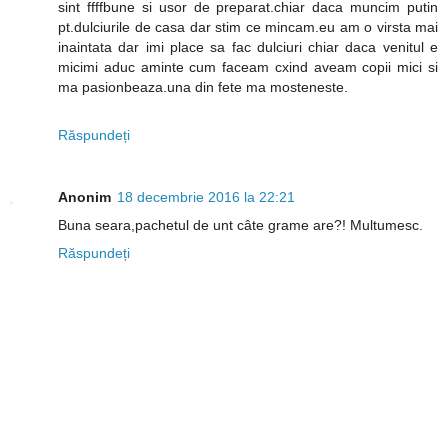
sint ffffbune si usor de preparat.chiar daca muncim putin
pt.dulciurile de casa dar stim ce mincam.eu am o virsta mai
inaintata dar imi place sa fac dulciuri chiar daca venitul e
micimi aduc aminte cum faceam cxind aveam copii mici si
ma pasionbeaza.una din fete ma mosteneste.
Răspundeți
Anonim
18 decembrie 2016 la 22:21
Buna seara,pachetul de unt câte grame are?! Multumesc.
Răspundeți