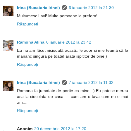
Irina (Bucataria Irinei)
6 ianuarie 2012 la 21:30
Multumesc Lavi! Multe persoane le prefera!
Răspundeți
Ramona Alina
6 ianuarie 2012 la 23:42
Eu nu am fãcut niciodatã acasã...le ador si mie teamã cã le
manânc singurã pe toate! aratã ispititor de bine:)
Răspundeți
Irina (Bucataria Irinei)
7 ianuarie 2012 la 11:32
Ramona fa jumatate de portie ca mine! :) Eu patesc mereu
asa la ciocolata de casa..... cum am o tava cum nu o mai
am....
Răspundeți
Anonim
20 decembrie 2012 la 17:20