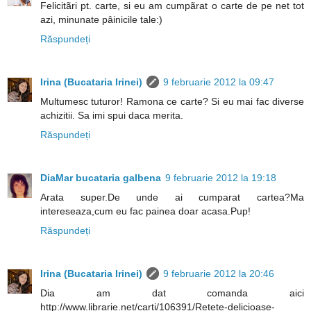
Felicitãri pt. carte, si eu am cumpãrat o carte de pe net tot
azi, minunate pâinicile tale:)
Răspundeți
Irina (Bucataria Irinei)
9 februarie 2012 la 09:47
Multumesc tuturor! Ramona ce carte? Si eu mai fac diverse
achizitii. Sa imi spui daca merita.
Răspundeți
DiaMar bucataria galbena
9 februarie 2012 la 19:18
Arata super.De unde ai cumparat cartea?Ma
intereseaza,cum eu fac painea doar acasa.Pup!
Răspundeți
Irina (Bucataria Irinei)
9 februarie 2012 la 20:46
Dia am dat comanda aici
http://www.librarie.net/carti/106391/Retete-delicioase-