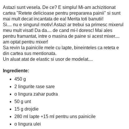
Astazi sunt vesela. De ce? E simplu! Mi-am achizitionat
cartea "Retete delicioase pentru prepararea painii" si sunt
mai mult decat incantata de ea! Merita toti banutii!
Si.... nu e singurul motiv! Astazi ar trebui sa primesc mixerul
meu mult visat! Da da.... de cand mi-l doresc! Mai ales
pentru framantat, intre o masina de paine si acest mixer....
am optat pentru mixer!
Sa revin la painicile mele cu lapte, bineinteles ca reteta e
din cartea sus mentionata.
Un aluat atat de elastic si usor de modelat....
Ingrediente:
450 g
2 lingurite rase sare
o lingura zahar pudra
50 g unt
15 g drojdie
280 ml lapte +15 ml pentru uns painicile
o lingura ulei