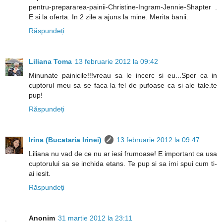
pentru-prepararea-painii-Christine-Ingram-Jennie-Shapter .
E si la oferta. In 2 zile a ajuns la mine. Merita banii.
Răspundeți
Liliana Toma
13 februarie 2012 la 09:42
Minunate painicile!!!vreau sa le incerc si eu...Sper ca in
cuptorul meu sa se faca la fel de pufoase ca si ale tale.te
pup!
Răspundeți
Irina (Bucataria Irinei)
13 februarie 2012 la 09:47
Liliana nu vad de ce nu ar iesi frumoase! E important ca usa
cuptorului sa se inchida etans. Te pup si sa imi spui cum ti-
ai iesit.
Răspundeți
Anonim
31 martie 2012 la 23:11