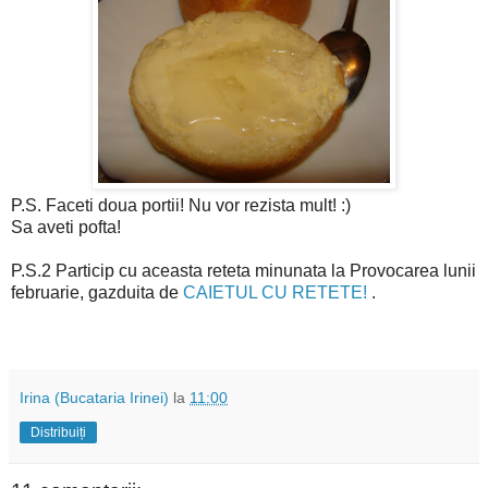
P.S. Faceti doua portii! Nu vor rezista mult! :)
Sa aveti pofta!
P.S.2 Particip cu aceasta reteta minunata la Provocarea lunii
februarie, gazduita de
CAIETUL CU RETETE!
.
Irina (Bucataria Irinei)
la
11:00
Distribuiți