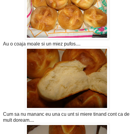
Au o coaja moale si un miez pufos....
Cum sa nu mananc eu una cu unt si miere tinand cont ca de
mult doream....