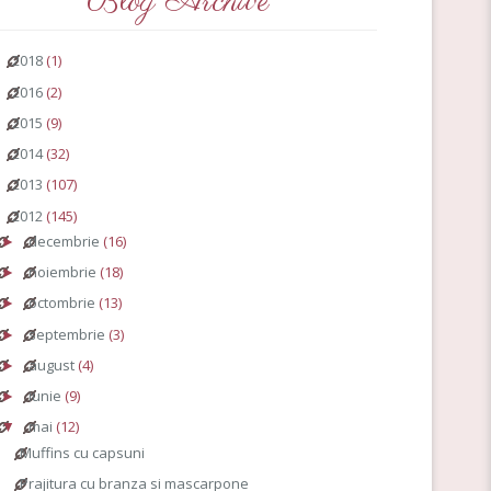
Blog Archive
2018
(1)
►
2016
(2)
►
2015
(9)
►
2014
(32)
►
2013
(107)
►
2012
(145)
▼
decembrie
(16)
►
noiembrie
(18)
►
octombrie
(13)
►
septembrie
(3)
►
august
(4)
►
iunie
(9)
►
mai
(12)
▼
Muffins cu capsuni
Prajitura cu branza si mascarpone