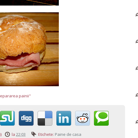
repararea painii"
)
la
22:03
Etichete:
Paine de casa