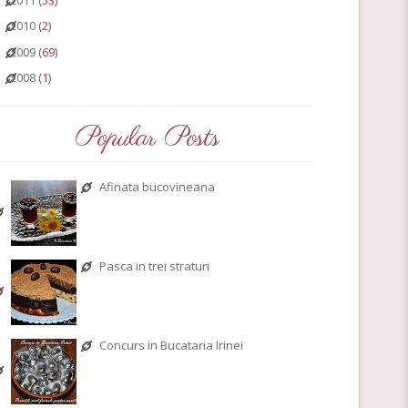
2011
(53)
►
2010
(2)
►
2009
(69)
►
2008
(1)
►
Popular Posts
Afinata bucovineana
Pasca in trei straturi
Concurs in Bucataria Irinei