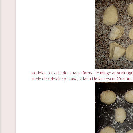
Modelati bucatile de aluat in forma de minge apoi alungiti
unele de celelalte pe tava, si lasati-le la crescut 20 minut