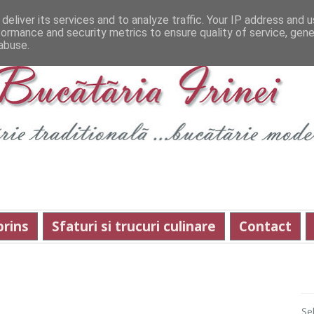
deliver its services and to analyze traffic. Your IP address and 
formance and security metrics to ensure quality of service, gen
abuse.
prins
Sfaturi si trucuri culinare
Contact
Se