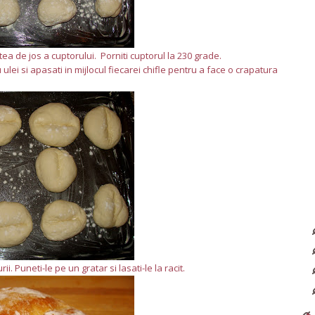
rtea de jos a cuptorului. Porniti cuptorul la 230 grade.
ulei si apasati in mijlocul fiecarei chifle pentru a face o crapatura
 Puneti-le pe un gratar si lasati-le la racit.