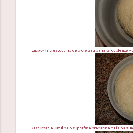
Lasati-l la crescut timp de o ora sau pana isi dubleaza v
Rasturnati aluatul pe o suprafata presarata cu faina si imp