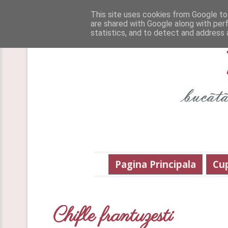
This site uses cookies from Google to 
are shared with Google along with per
statistics, and to detect and address 
Pagina Principala
Cu
Chifle frantuzesti