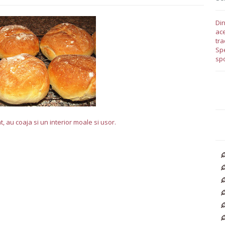
Din
ace
tra
Spe
spo
, au coaja si un interior moale si usor.