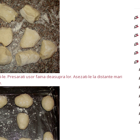
-le. Presarati usor faina deasupra lor. Asezati-le la distante mari
e.