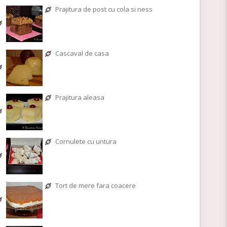
Prajitura de post cu cola si ness
Cascaval de casa
Prajitura aleasa
Cornulete cu untura
Tort de mere fara coacere