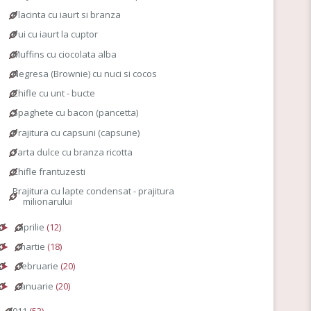
Placinta cu iaurt si branza
Pui cu iaurt la cuptor
Muffins cu ciocolata alba
Negresa (Brownie) cu nuci si cocos
Chifle cu unt - bucte
Spaghete cu bacon (pancetta)
Prajitura cu capsuni (capsune)
Tarta dulce cu branza ricotta
Chifle frantuzesti
Prajitura cu lapte condensat - prajitura
milionarului
aprilie
(12)
►
martie
(18)
►
februarie
(20)
►
ianuarie
(20)
►