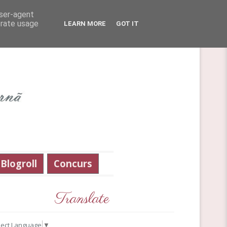
user-agent
erate usage
LEARN MORE
GOT IT
Blogroll
Concurs
Translate
lect Language
▼