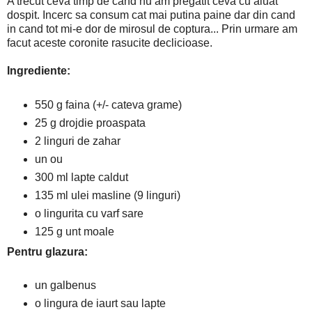
A trecut ceva timp de cand nu am pregatit ceva cu aluat
dospit. Incerc sa consum cat mai putina paine dar din cand
in cand tot mi-e dor de mirosul de coptura... Prin urmare am
facut aceste coronite rasucite declicioase.
Ingrediente:
550 g faina (+/- cateva grame)
25 g drojdie proaspata
2 linguri de zahar
un ou
300 ml lapte caldut
135 ml ulei masline (9 linguri)
o lingurita cu varf sare
125 g unt moale
Pentru glazura:
un galbenus
o lingura de iaurt sau lapte