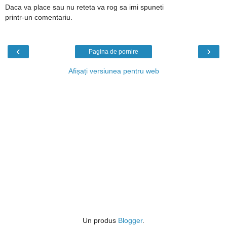
Daca va place sau nu reteta va rog sa imi spuneti
printr-un comentariu.
‹
›
Pagina de pornire
Afișați versiunea pentru web
Un produs
Blogger
.