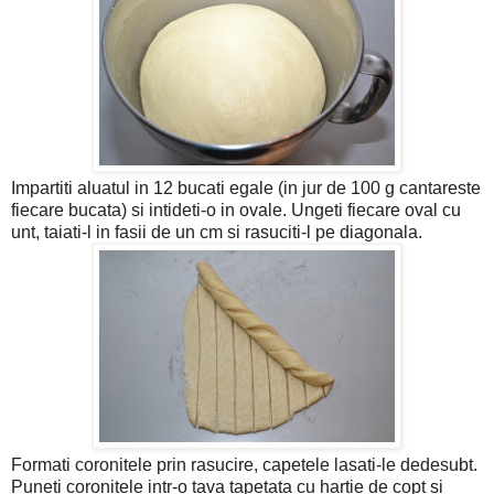
Impartiti aluatul in 12 bucati egale (in jur de 100 g cantareste
fiecare bucata) si intideti-o in ovale. Ungeti fiecare oval cu
unt, taiati-l in fasii de un cm si rasuciti-l pe diagonala.
Formati coronitele prin rasucire, capetele lasati-le dedesubt.
Puneti coronitele intr-o tava tapetata cu hartie de copt si