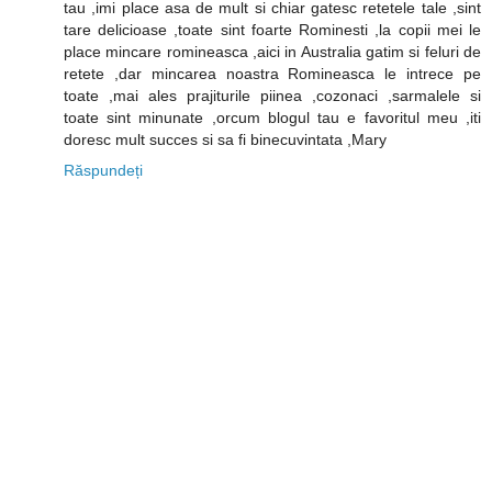
tau ,imi place asa de mult si chiar gatesc retetele tale ,sint
tare delicioase ,toate sint foarte Rominesti ,la copii mei le
place mincare romineasca ,aici in Australia gatim si feluri de
retete ,dar mincarea noastra Romineasca le intrece pe
toate ,mai ales prajiturile piinea ,cozonaci ,sarmalele si
toate sint minunate ,orcum blogul tau e favoritul meu ,iti
doresc mult succes si sa fi binecuvintata ,Mary
Răspundeți