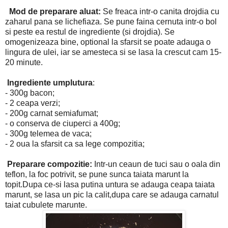
Mod de preparare aluat:
Se freaca intr-o canita drojdia cu
zaharul pana se lichefiaza. Se pune faina cernuta intr-o bol
si peste ea restul de ingrediente (si drojdia). Se
omogenizeaza bine, optional la sfarsit se poate adauga o
lingura de ulei, iar se amesteca si se lasa la crescut cam 15-
20 minute.
Ingrediente umplutura
:
- 300g bacon;
- 2 ceapa verzi;
- 200g carnat semiafumat;
- o conserva de ciuperci a 400g;
- 300g telemea de vaca;
- 2 oua la sfarsit ca sa lege compozitia;
Preparare compozitie:
Intr-un ceaun de tuci sau o oala din
teflon, la foc potrivit, se pune sunca taiata marunt la
topit.Dupa ce-si lasa putina untura se adauga ceapa taiata
marunt, se lasa un pic la calit,dupa care se adauga carnatul
taiat cubulete marunte.