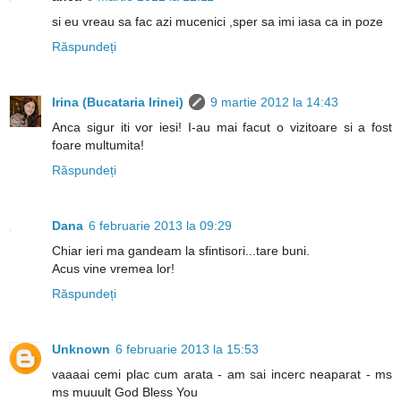
si eu vreau sa fac azi mucenici ,sper sa imi iasa ca in poze
Răspundeți
Irina (Bucataria Irinei)
9 martie 2012 la 14:43
Anca sigur iti vor iesi! I-au mai facut o vizitoare si a fost
foare multumita!
Răspundeți
Dana
6 februarie 2013 la 09:29
Chiar ieri ma gandeam la sfintisori...tare buni.
Acus vine vremea lor!
Răspundeți
Unknown
6 februarie 2013 la 15:53
vaaaai cemi plac cum arata - am sai incerc neaparat - ms
ms muuult God Bless You