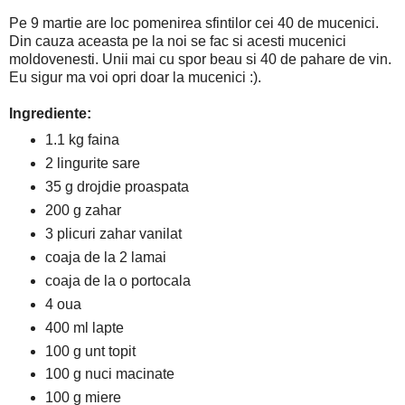
Pe 9 martie are loc pomenirea sfintilor cei 40 de mucenici.
Din cauza aceasta pe la noi se fac si acesti mucenici
moldovenesti. Unii mai cu spor beau si 40 de pahare de vin.
Eu sigur ma voi opri doar la mucenici :).
Ingrediente:
1.1 kg faina
2 lingurite sare
35 g drojdie proaspata
200 g zahar
3 plicuri zahar vanilat
coaja de la 2 lamai
coaja de la o portocala
4 oua
400 ml lapte
100 g unt topit
100 g nuci macinate
100 g miere