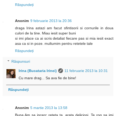
Răspundeți
Anonim
9 februarie 2013 la 20:36
draga Irina astazi am facut sfintisorii si cornurile in doua
culori de la tine. Miau iesit super buni
si imi place ca ai scris detaliat fiecare pas si mia iesit exact
asa ca si in poze. multumim pentru retetele tale
Răspundeți
Răspunsuri
Irina (Bucataria Irinei)
11 februarie 2013 la 10:31
Cu mare drag... Sa ava fie de bine!
Răspundeți
Anonim
5 martie 2013 la 13:58
Buna.Am sa incerc reteta ta, arata deliciosi. Te rog sa imi