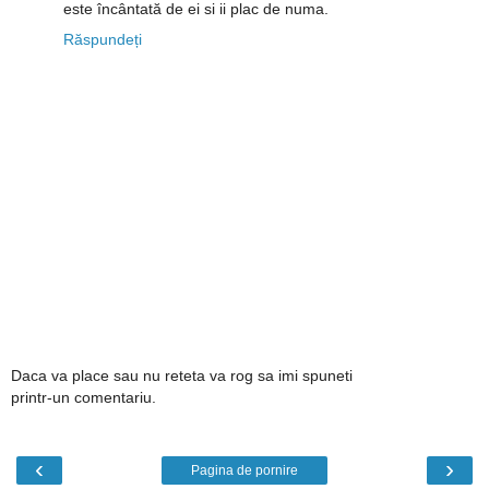
este încântată de ei si ii plac de numa.
Răspundeți
Daca va place sau nu reteta va rog sa imi spuneti
printr-un comentariu.
‹
›
Pagina de pornire