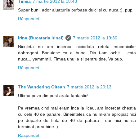
Timea
7 martie 2012 la 18:43
Super buni! ador aluaturile pufoase dulci si cu nuca :). pup
Răspundeți
Irina (Bucataria Irinei)
7 martie 2012 la 19:30
Nicoleta nu am incercat niciodata reteta mucenicilor
dobrogeni. Banuiesc ca e buna. Dia i-am ochit.... cata
nuca... yammmiii, Timea unul e si pentru tine. Va pup.
Răspundeți
The Wandering Oltean
7 martie 2012 la 20:13
Ultima poza din post arata fantastic!!
Pe vremea cind mai eram inca la liceu, am incercat chestia
cu cele 40 de pahare. Bineinteles ca nu m-am apropiat nici
pe departe de tinta de 40 de pahara... dar nici nu sa
terminat prea bine :)
Răspundeți