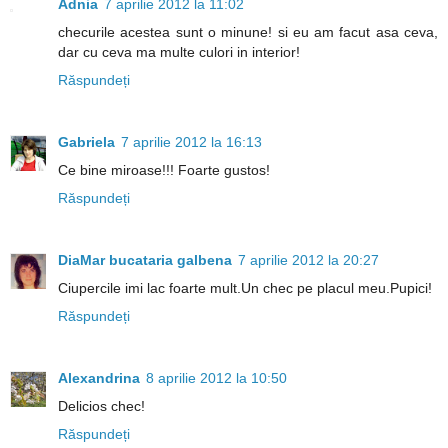
Adnia
7 aprilie 2012 la 11:02
checurile acestea sunt o minune! si eu am facut asa ceva,
dar cu ceva ma multe culori in interior!
Răspundeți
Gabriela
7 aprilie 2012 la 16:13
Ce bine miroase!!! Foarte gustos!
Răspundeți
DiaMar bucataria galbena
7 aprilie 2012 la 20:27
Ciupercile imi lac foarte mult.Un chec pe placul meu.Pupici!
Răspundeți
Alexandrina
8 aprilie 2012 la 10:50
Delicios chec!
Răspundeți