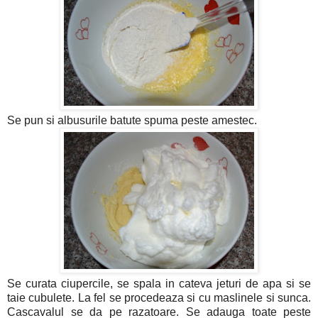
Se pun si albusurile batute spuma peste amestec.
Se curata ciupercile, se spala in cateva jeturi de apa si se
taie cubulete. La fel se procedeaza si cu maslinele si sunca.
Cascavalul se da pe razatoare. Se adauga toate peste