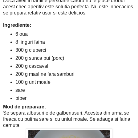
Daca aveti in familie persoane carora nu le place drobul
acest chec aperitiv este solutia perfecta. Nu este innecacios,
se prepara relativ usor si este delicios.
Ingrediente:
6 oua
8 linguri faina
300 g ciuperci
200 g sunca pui (porc)
200 g cascaval
200 g masline fara samburi
100 g unt moale
sare
piper
Mod de preparare:
Se separa albusurile de galbenusuri. Acestea din urma se
freaca cu putina sare si cu untul moale. Se adauga si faina
cernuta.