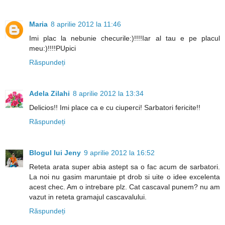
Maria
8 aprilie 2012 la 11:46
Imi plac la nebunie checurile:)!!!!Iar al tau e pe placul
meu:)!!!!PUpici
Răspundeți
Adela Zilahi
8 aprilie 2012 la 13:34
Delicios!! Imi place ca e cu ciuperci! Sarbatori fericite!!
Răspundeți
Blogul lui Jeny
9 aprilie 2012 la 16:52
Reteta arata super abia astept sa o fac acum de sarbatori.
La noi nu gasim maruntaie pt drob si uite o idee excelenta
acest chec. Am o intrebare plz. Cat cascaval punem? nu am
vazut in reteta gramajul cascavalului.
Răspundeți