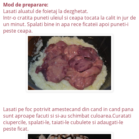
Mod de preparare:
Lasati aluatul de foietaj la dezghetat.
Intr-o cratita puneti uleiul si ceapa tocata la calit in jur de
un minut.
Spalati bine in apa rece ficateii apoi puneti-i
peste ceapa.
Lasati pe foc potrivit amestecand din cand in cand pana
sunt aproape facuti si si-au schimbat culoarea.
Curatati
ciupercile, spalati-le, taiati-le cubulete si adaugati-le
peste ficat.