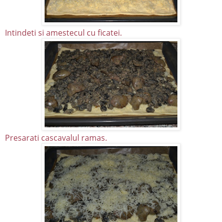
Intindeti si amestecul cu ficatei.
Presarati cascavalul ramas.