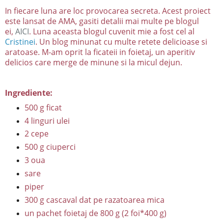
In fiecare luna are loc provocarea secreta. Acest proiect
este lansat de AMA, gasiti detalii mai multe pe blogul
ei,
AICI
. Luna aceasta blogul cuvenit mie a fost cel al
Cristinei
. Un blog minunat cu multe retete delicioase si
aratoase. M-am oprit la ficateii in foietaj, un aperitiv
delicios care merge de minune si la micul dejun.
Ingrediente:
500 g ficat
4 linguri ulei
2 cepe
500 g ciuperci
3 oua
sare
piper
300 g cascaval dat pe razatoarea mica
un pachet foietaj de 800 g (2 foi*400 g)