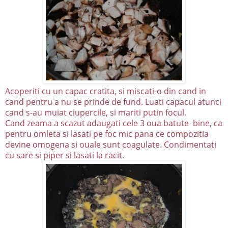
Acoperiti cu un capac cratita, si miscati-o din cand in
cand pentru a nu se prinde de fund. Luati capacul atunci
cand s-au muiat ciupercile, si mariti putin focul.
Cand zeama a scazut adaugati cele 3 oua batute bine, ca
pentru omleta si lasati pe foc mic pana ce compozitia
devine omogena si ouale sunt coagulate. Condimentati
cu sare si piper si lasati la racit.