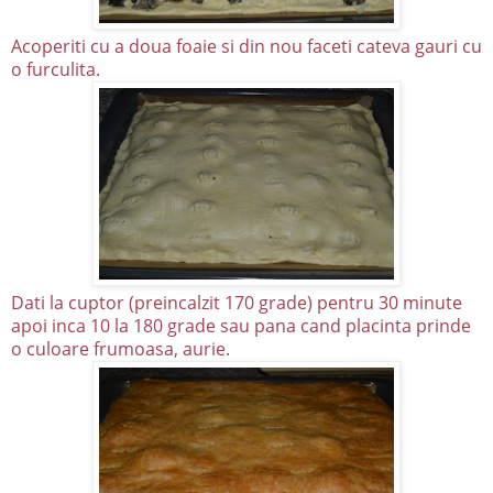
Acoperiti cu a doua foaie si din nou faceti cateva gauri cu
o furculita.
Dati la cuptor (preincalzit 170 grade) pentru 30 minute
apoi inca 10 la 180 grade sau pana cand placinta prinde
o culoare frumoasa, aurie.