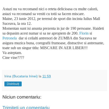
Astazi nu va recomand nici o reteta delicioasa cu multe calorii,
astazi va recomand sa veniti cu totii sa facem miscare.
Maine, 23 iunie 2012, pe terenul de sport din incinta Iulius Mall
Suceava, la ora 12.
Momentan sunt isi anunta prezenta in jur de 190 persoane. Haideti
sa depasim acest numar si sa ne apropiem de 200.
Florin
si
Petronela
dar si ceilalti antrenori de ZUMBA din Suceava ne
asigura muzica buna, coregrafii frumoase, distractive si antrenante,
toate sub un singur titlu: MISCARE IN AER LIBER!!!
Va asteptam.
Cine vine????
Irina (Bucataria Irinei)
la
11:59
Distribuiți
Niciun comentariu:
Trimiteți un comentariu