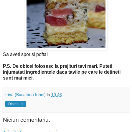
Sa aveti spor si pofta!
P.S. De obicei folosesc la prajituri tavi mari. Puteti
injumatati ingredientele daca tavile pe care le detineti
sunt mai mici.
Irina (Bucataria Irinei)
la
10:46
Distribuiți
Niciun comentariu: