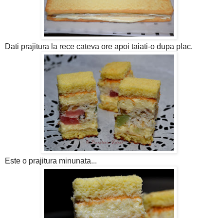
Dati prajitura la rece cateva ore apoi taiati-o dupa plac.
Este o prajitura minunata...