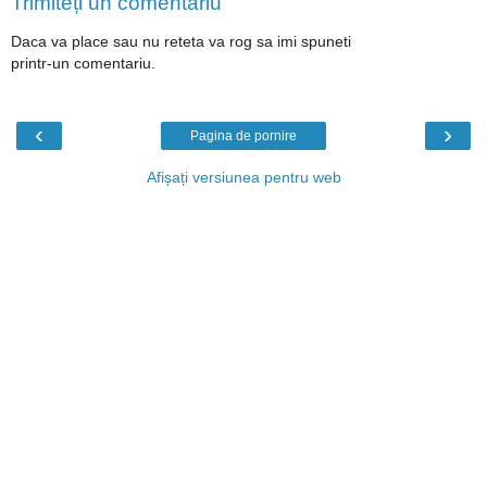
Trimiteți un comentariu
Daca va place sau nu reteta va rog sa imi spuneti
printr-un comentariu.
‹
›
Pagina de pornire
Afișați versiunea pentru web