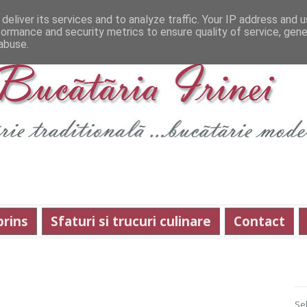
deliver its services and to analyze traffic. Your IP address and 
formance and security metrics to ensure quality of service, gen
abuse.
prins
Sfaturi si trucuri culinare
Contact
Se