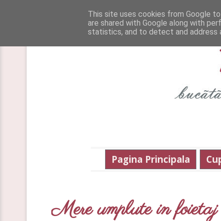
This site uses cookies from Google to 
are shared with Google along with per
statistics, and to detect and address 
Pagina Principala
Cu
Mere umplute in foietaj