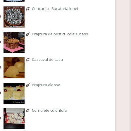
Concurs in Bucataria Irinei
Prajitura de post cu cola si ness
Cascaval de casa
Prajitura aleasa
Cornulete cu untura