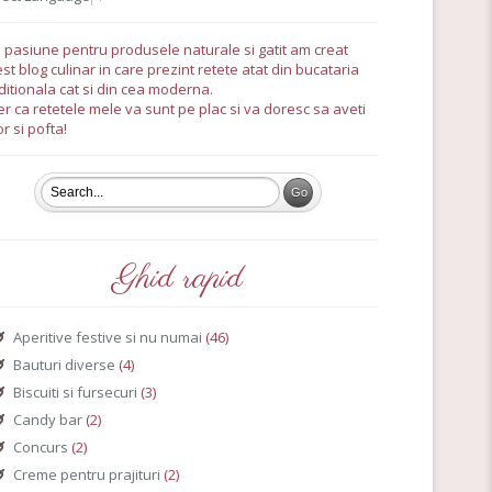
 pasiune pentru produsele naturale si gatit am creat
st blog culinar in care prezint retete atat din bucataria
ditionala cat si din cea moderna.
r ca retetele mele va sunt pe plac si va doresc sa aveti
r si pofta!
Ghid rapid
Aperitive festive si nu numai
(46)
Bauturi diverse
(4)
Biscuiti si fursecuri
(3)
Candy bar
(2)
Concurs
(2)
Creme pentru prajituri
(2)