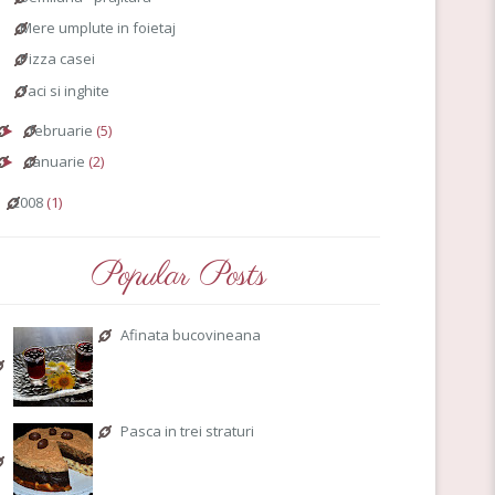
Mere umplute in foietaj
Pizza casei
Taci si inghite
februarie
(5)
►
ianuarie
(2)
►
2008
(1)
►
Popular Posts
Afinata bucovineana
Pasca in trei straturi