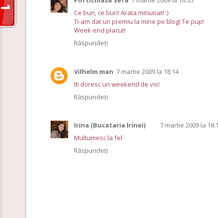
Pofticioasa Sefa
7 martie 2009 la 16:35
Ce bun, ce bun! Arata minunat! :)
Ti-am dat un premiu la mine pe blog! Te pup!
Week-end placut!
Răspundeți
Vilhelm man
7 martie 2009 la 18:14
Iti doresc un weekend de vis!
Răspundeți
Irina (Bucataria Irinei)
7 martie 2009 la 18:
Multumesc la fel.
Răspundeți