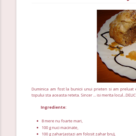
Duminica am fost la bunicii unui prieten si am preluat 
topului sta aceasta reteta. Sincer ... isi merita locul...DEL
Ingrediente:
8 mere nu foarte mari,
100 g nuci macinate,
100 g zahar(astazi am folosit zahar bru),