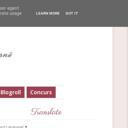
user-agent
erate usage
LEARN MORE
GOT IT
Blogroll
Concurs
Translate
lect Language
▼