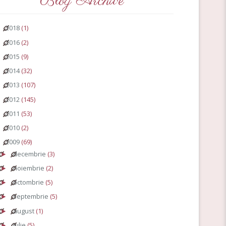
Blog Archive
2018
(1)
►
2016
(2)
►
2015
(9)
►
2014
(32)
►
2013
(107)
►
2012
(145)
►
2011
(53)
►
2010
(2)
►
2009
(69)
▼
decembrie
(3)
►
noiembrie
(2)
►
octombrie
(5)
►
septembrie
(5)
►
august
(1)
►
iulie
(5)
►