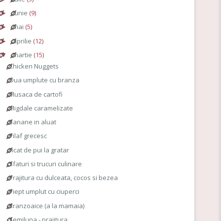
iunie
(9)
►
mai
(5)
►
aprilie
(12)
►
martie
(15)
▼
Chicken Nuggets
Oua umplute cu branza
Musaca de cartofi
Migdale caramelizate
Banane in aluat
Pilaf grecesc
Ficat de pui la gratar
Sfaturi si trucuri culinare
Prajitura cu dulceata, cocos si bezea
Piept umplut cu ciuperci
Branzoaice (a la mamaia)
Semiluna - prajitura