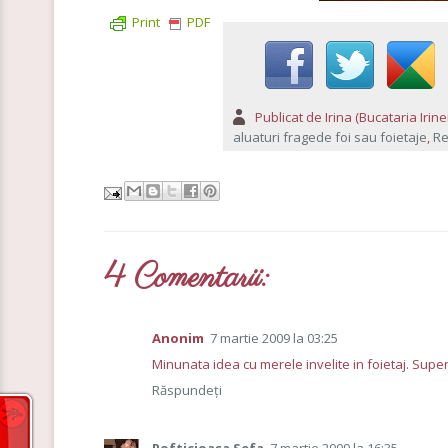
Print
PDF
Publicat de
Irina (Bucataria Irinei
aluaturi fragede foi sau foietaje
,
Re
4 Comentarii:
Anonim
7 martie 2009 la 03:25
Minunata idea cu merele invelite in foietaj. Sup
Răspundeți