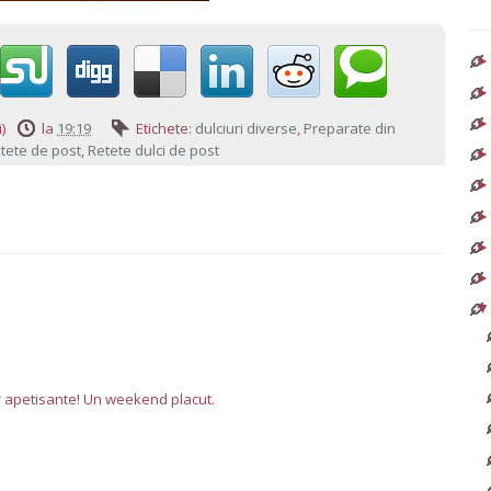
)
la
19:19
Etichete:
dulciuri diverse
,
Preparate din
tete de post
,
Retete dulci de post
er apetisante! Un weekend placut.