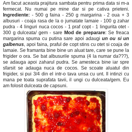
Am facut aceasta prajitura sambata pentru prima data si m-a
fermecat. Nu numai pe mine dar si pe cativa prieteni.
Ingrediente:
- 500 g faina - 250 g margarina - 2 oua + 3
albusuri - coaja rasa de la o jumatate lamaie - 100 g zahar
pudra - 4 linguri nuca cocos - 1 praf copt - 1 lingurita otet -
300 g dulceata/ gem - sare
Mod de preparare
: Se freaca
margarina spuma cu putina sare apoi adaugi
un
ou si un
galbenus
, apoi faina, praful de copt stins cu otet si coaja de
lamaie. Se framanta bine bine un aluat tare, care se pune la
frigider o ora. Se bat albusurile spuma (4 la numar da???),
se adauga apoi zaharul pudra. Se amesteca bine iar spre
sfarsit se adauga nuca de cocos. Se scoate aluatul din
frigider, si pui 3/4 din el intr-o tava unsa cu unt. Il intinzi cu
mana pe toata suprafata tavii, il ungi cu dulceata/gem. Eu
am folosit dulceata de capsuni.