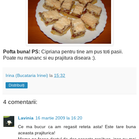
Pofta buna!
PS:
Cipriana pentru tine am pus toti pasii.
Poate nu mananc si eu prajitura diseara :).
Irina (Bucataria Irinei)
la
15:32
Distribuiți
4 comentarii:
Lavinia
16 martie 2009 la 16:20
Ce ma bucur ca am regasit reteta asta! Este tare buna
aceasta prajiturica!