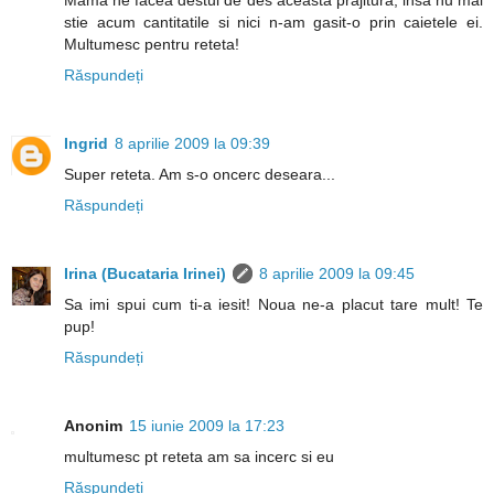
Mama ne facea destul de des aceasta prajitura, insa nu mai
stie acum cantitatile si nici n-am gasit-o prin caietele ei.
Multumesc pentru reteta!
Răspundeți
Ingrid
8 aprilie 2009 la 09:39
Super reteta. Am s-o oncerc deseara...
Răspundeți
Irina (Bucataria Irinei)
8 aprilie 2009 la 09:45
Sa imi spui cum ti-a iesit! Noua ne-a placut tare mult! Te
pup!
Răspundeți
Anonim
15 iunie 2009 la 17:23
multumesc pt reteta am sa incerc si eu
Răspundeți