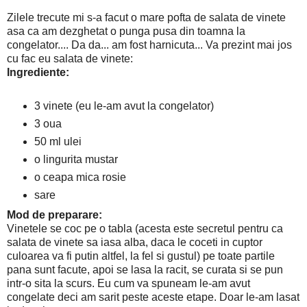
Zilele trecute mi s-a facut o mare pofta de salata de vinete
asa ca am dezghetat o punga pusa din toamna la
congelator.... Da da... am fost harnicuta... Va prezint mai jos
cu fac eu salata de vinete:
Ingrediente:
3 vinete (eu le-am avut la congelator)
3 oua
50 ml ulei
o lingurita mustar
o ceapa mica rosie
sare
Mod de preparare:
Vinetele se coc pe o tabla (acesta este secretul pentru ca
salata de vinete sa iasa alba, daca le coceti in cuptor
culoarea va fi putin altfel, la fel si gustul) pe toate partile
pana sunt facute, apoi se lasa la racit, se curata si se pun
intr-o sita la scurs. Eu cum va spuneam le-am avut
congelate deci am sarit peste aceste etape. Doar le-am lasat