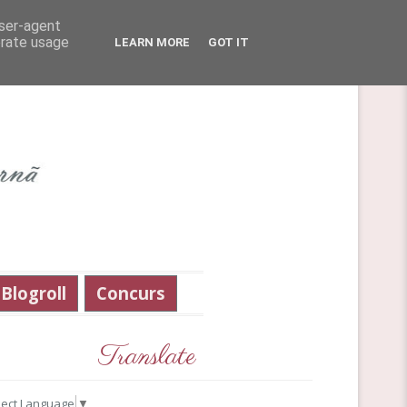
user-agent
erate usage
LEARN MORE
GOT IT
Blogroll
Concurs
Translate
lect Language
▼