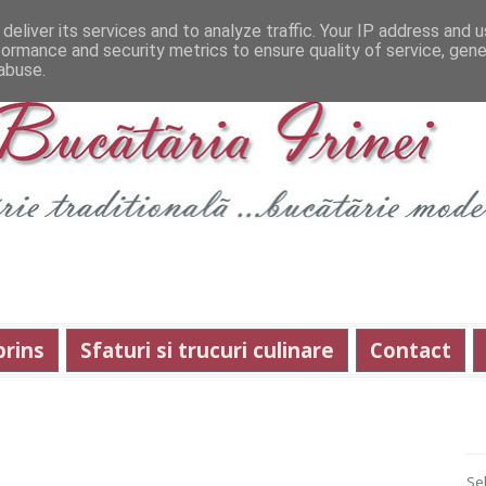
deliver its services and to analyze traffic. Your IP address and 
formance and security metrics to ensure quality of service, gen
abuse.
prins
Sfaturi si trucuri culinare
Contact
Se