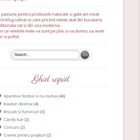
 pasiune pentru produsele naturale si gatit am creat
st blog culinar in care prezint retete atat din bucataria
ditionala cat si din cea moderna.
r ca retetele mele va sunt pe plac si va doresc sa aveti
r si pofta!
Ghid rapid
Aperitive festive si nu numai
(46)
Bauturi diverse
(4)
Biscuiti si fursecuri
(3)
Candy bar
(2)
Concurs
(2)
Creme pentru prajituri
(2)