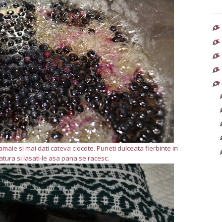
aie si mai dati cateva clocote. Puneti dulceata fierbinte in
patura si lasati-le asa pana se racesc.