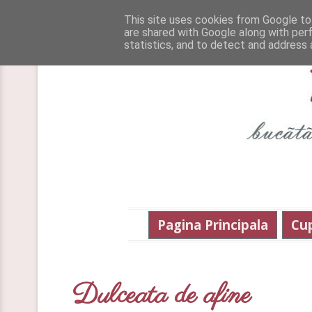
This site uses cookies from Google to 
are shared with Google along with per
statistics, and to detect and address 
Pagina Principala
Cu
Dulceata de afine