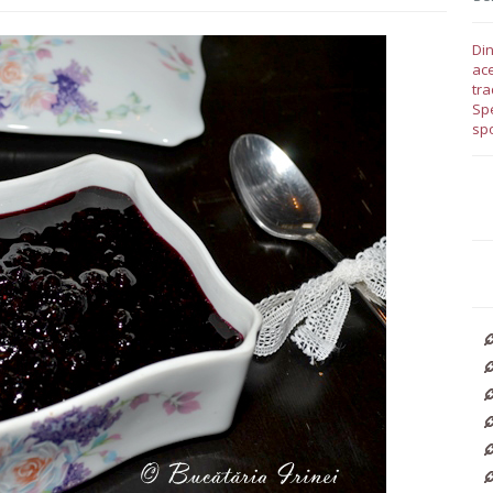
Din
ace
tra
Spe
spo