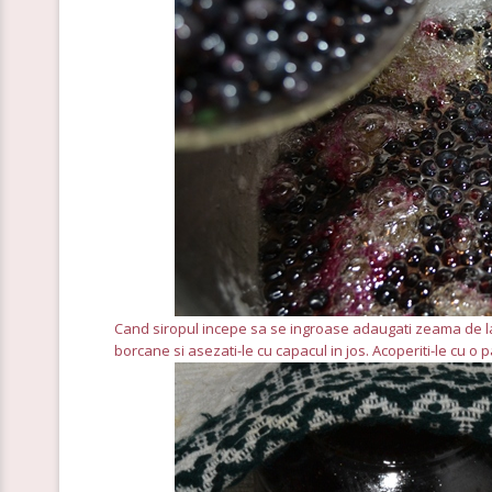
Cand siropul incepe sa se ingroase adaugati zeama de lam
borcane si asezati-le cu capacul in jos. Acoperiti-le cu o 