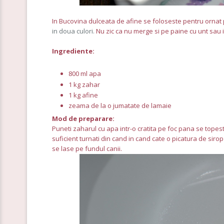
In Bucovina dulceata de afine se foloseste pentru ornat 
in doua culori.
Nu zic ca nu merge si pe paine cu unt sau in
Ingrediente:
800 ml apa
1 kg zahar
1 kg afine
zeama de la o jumatate de lamaie
Mod de preparare:
Puneti zaharul cu apa intr-o cratita pe foc pana se topeste.
suficient turnati din cand in cand cate o picatura de siro
se lase pe fundul canii.