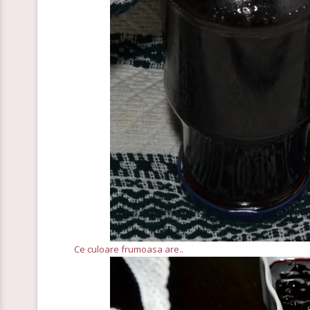
Ce culoare frumoasa are..