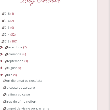
Blog Archive
2018
(1)
►
2016
(2)
►
2015
(9)
►
2014
(32)
►
2013
(107)
▼
decembrie
(7)
►
noiembrie
(6)
►
septembrie
(1)
►
august
(5)
►
iulie
(9)
▼
Tort diplomat cu ciocolata
Dulceata de zarzare
Prajitura cu caise
Sirop de afine nefiert
Compot de visine pentru iarna