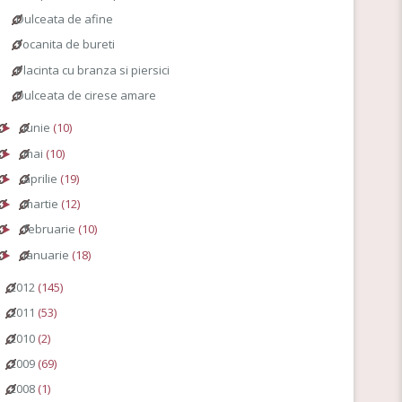
Dulceata de afine
Tocanita de bureti
Placinta cu branza si piersici
Dulceata de cirese amare
iunie
(10)
►
mai
(10)
►
aprilie
(19)
►
martie
(12)
►
februarie
(10)
►
ianuarie
(18)
►
2012
(145)
►
2011
(53)
►
2010
(2)
►
2009
(69)
►
2008
(1)
►