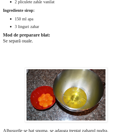
2
pliculete zahăr vanilat
Ingrediente sirop:
150 ml apa
3 linguri zahar
Mod de preparare blat:
Se separă ouale.
Albusurile se bat spuma, se adauga treptat zaharul pudra.