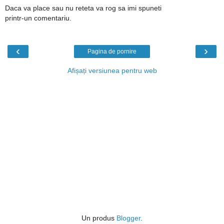
Daca va place sau nu reteta va rog sa imi spuneti
printr-un comentariu.
‹
›
Pagina de pornire
Afișați versiunea pentru web
Un produs
Blogger
.