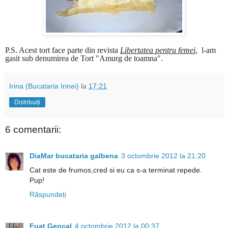
P.S. Acest tort face parte din revista
Libertatea pentru femei
, l-am
gasit sub denumirea de Tort "Amurg de toamna".
Irina (Bucataria Irinei)
la
17:21
Distribuiți
6 comentarii:
DiaMar bucataria galbena
3 octombrie 2012 la 21:20
Cat este de frumos,cred si eu ca s-a terminat repede.
Pup!
Răspundeți
Fuat Gencal
4 octombrie 2012 la 00:37