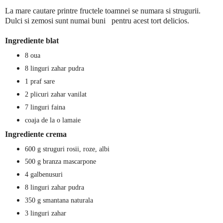
La mare cautare printre fructele toamnei se numara si strugurii.
Dulci si zemosi sunt numai buni pentru acest tort delicios.
Ingrediente blat
8
oua
8
linguri zahar pudra
1
praf sare
2
plicuri zahar vanilat
7
linguri faina
coaja de la o lamaie
Ingrediente crema
600
g struguri rosii, roze, albi
500
g branza mascarpone
4
galbenusuri
8
linguri zahar pudra
350
g smantana naturala
3 linguri zahar