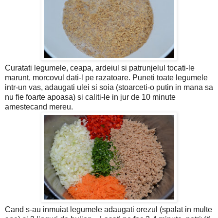
Curatati legumele, ceapa, ardeiul si patrunjelul tocati-le
marunt, morcovul dati-l pe razatoare. P
uneti toate legumele
intr-un vas, adaugati ulei si soia (stoarceti-o putin in mana sa
nu fie foarte apoasa) si caliti-le in jur de 10 minute
amestecand mereu.
Cand s-au inmuiat legumele adaugati orezul (spalat in multe