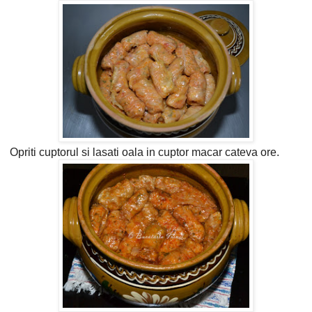
Opriti cuptorul si lasati oala in cuptor macar cateva ore.